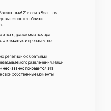
Запашными! 21 июля в Большом
де вы сможете поближе
а.
ма и неподражаемые номера
се это вживую и проникнуться
ую репетицию с братьями
 незабываемого развлечения. Наши
м несказанно понравится эта
те свои собственные моменты