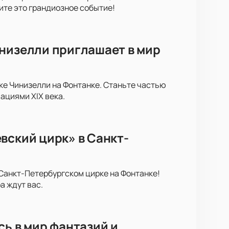
ите это грандиозное событие!
инизелли приглашает в мир
ке Чинизелли на Фонтанке. Станьте частью
ациями XIX века.
вский цирк» в Санкт-
 Санкт-Петербургском цирке на Фонтанке!
 ждут вас.
сь в мир фантазий и