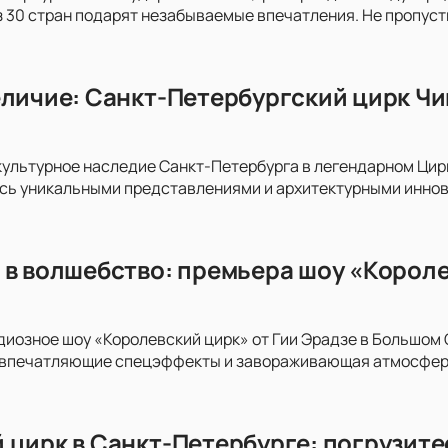
з 30 стран подарят незабываемые впечатления. Не пропуст
еличие: Санкт-Петербургский цирк Ч
культурное наследие Санкт-Петербурга в легендарном Цир
сь уникальными представлениями и архитектурными иннов
 в волшебство: премьера шоу «Короле
диозное шоу «Королевский цирк» от Гии Эрадзе в Большом
 впечатляющие спецэффекты и завораживающая атмосфера
 цирк в Санкт-Петербурге: погрузите