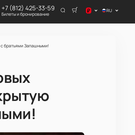
+7 (812) 425-33-59
₽
RU
Билеты и бронирование
$
¥
₽
 с братьями Запашными!
овых
ткрытую
ными!