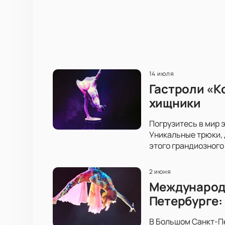
14 июля
Гастроли «К
хищники
Погрузитесь в мир 
Уникальные трюки, 
этого грандиозного
2 июня
Международн
Петербурге:
В Большом Санкт-П