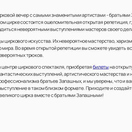
рковой вечер с самыми знаменитыми артистами - братьями 
ом цирке состоится ошеломительная открытая репетиция, г
адиться невероятными выступлениями мастеров своего дел
ы циркового искусства. Их невероятное мастерство, хариз
о мира. Во время открытой репетиции вы сможете увидеть в
евероятных трюков.
в центре циркового спектакля, приобретая
билеты
на открыт
антастических выступлений, артистического мастерства и
рофессионализма братьев Запашных, и мы уверены, что и ва
выступление в таком близком формате. Приходите и создай
 великого цирка вместе с братьями Запашными!