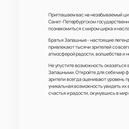
Приглашаем вас на незабываемый ци
Санкт-Петербургском государственн
познакомиться с миром цирка и насл
Братья Запашные - настоящие легенд
привлекают тысячи зрителей со всег
атмосферой радости, волшебства и н
Не упустите возможность оказаться 
Запашными. Откройте для себя мир ф
зрители всегда оценивают уровень п
уникальная возможность увидеть их 
счастья и радости, окунувшись в мир