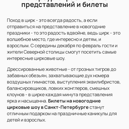
покупку. После этого электронные билеты будут
представлений и билеты
отправлены на указанный Вами адрес e-mail.
Поход в цирк - это всегда радость, а если
отправиться на представление в новогодние
праздники - то это радость вдвойне, ведь цирк - это
волшебное место, где интересно и детям, и
взрослым. С середины декабря по февраль гости и
жители Северной столицы смогут посетить самые
интересные цирковые шоу.
Дрессированные животные - от грозных тигров до
забавных обезьян, захватывающие дух номера
воздушных гимнастов, выступления эквилибристов,
балансировщиков, ловких жонглеров, смешных
клоунов - в цирке каждая минута представления
ярка и насыщенна.
Билеты на новогодние
цирковые шоу в Санкт-Петербурге
станут
отличным подарком на праздничные каникулы для
детей и взрослых.