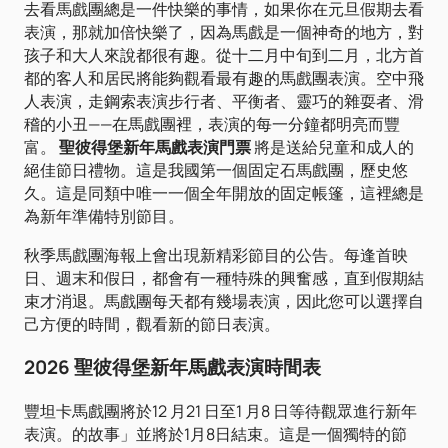
去看馬戲團總是一件快樂的事情，如果你在元旦假期去看
表演，那就加倍快樂了，因為馬戲是一個神奇的地方，對
孩子和大人來說都很有趣。從十二月中旬到二月，北方首
都的客人和居民將能夠觀看最有趣的馬戲團表演。空中飛
人表演，走鋼索表演步行者、平衡者、靈巧的雜耍者、滑
稽的小丑——在馬戲團裡，表演的每一分鐘都明亮而豐
富。
聖彼得堡新年馬戲表演門票
將是送給兒童和成人的
絕佳節日禮物。這是我國第一個固定石馬戲團，歷史悠
久。這是同類中唯一一個全年開放的固定帳篷，這裡總是
為新年準備特別節目。
秋季馬戲團海報上會出現新精彩節目的公告。每逢首映
日、週末和假日，都會有一種特殊的興奮感，直到假期結
束才消退。馬戲團每天都有幾場表演，因此您可以選擇自
己方便的時間，觀看新的節日表演。
2026 聖彼得堡新年馬戲表演時間表
豐坦卡馬戲團將於12 月21 日至1 月8 日等待觀眾進行新年
表演。的故事」並將於1月8日結束。這是一個獨特的節