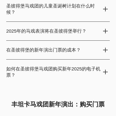
圣彼得堡马戏团的儿童圣诞树计划在什么时
候？
在圣彼得堡，马戏团的节日圣诞树将于12月2024开始，并持续到
1月底2025。 丰坦卡的马戏团邀请儿童和成人参加一个令人难以
2025年的马戏表演将在圣彼得堡举行？
置信的节日表演，以空中飞人和外来动物为特色。 不要错过机会
投身到神话般的气氛，并与您的亲人创造难忘的回忆！ 马戏票已
儿童新年圣诞快乐树将在圣彼得堡丰坦卡的马戏团举行。 和全家
经开始发售了!
人一起来庆祝2025年的新年吧! 明亮的表演为儿童和成人会给你
在圣彼得堡的新年演出门票的成本？
欢乐和节日的气氛。 门票已经在我们的网站上了！
一张门票马戏团真正的魔术与梦幻般的风景和明亮的服装的成本
取决于座位在马戏团大厅的位置。 通过在我们的网站上购买门
如何在圣彼得堡马戏团购买新年2025的电子机
票，您将在座位选择阶段（在下订单之前）看到门票的确切价格
票？
和类别。 这将是一个家庭度假的独特机会，每个人都会为自己找
到特别的东西。
在我们的网站上，您可以购买圣彼得堡马戏团的门票，在那里孩
子和父母可以享受艺术家的艺术性，并获得很多积极的情绪。 在
大厅图上指定一个地方，选择门票数量和付款方式，然后完成购
丰坦卡马戏团新年演出：购买门票
买。 之后，电子机票将发送到您指定的电子邮件地址。