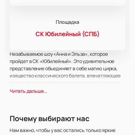
Площадка
СК Юбилейный (СПБ)
Незабываемое шоу «Анна и Эльза», которое
пройдет в СК «Юбилейный». Это удивительное
представление объединяет в себе магию цирка,
изящество классического балета, впечатляющее
лазерное шоу и завораживающее шоу танцующих
фонтанов.
Читать дальше...
СК «Юбилейный» — это современная площадка,
известная своими масштабными мероприятиями и
комфортными условиями для гостей.
Почему выбирают нас
Расположенный в центре города, он легко доступен
для посетителей, а его техническое оснащение
Нам важно, чтобы у вас остались только яркие
позволяет проводить мероприятия самого