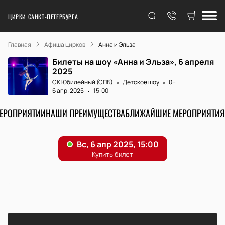
ЦИРКИ САНКТ-ПЕТЕРБУРГА
Главная
Афиша цирков
Анна и Эльза
Билеты на шоу «Анна и Эльза», 6 апреля
2025
СК Юбилейный (СПБ)
Детское шоу
0+
6 апр. 2025
15:00
МЕРОПРИЯТИИ
НАШИ ПРЕИМУЩЕСТВА
БЛИЖАЙШИЕ МЕРОПРИЯТИЯ