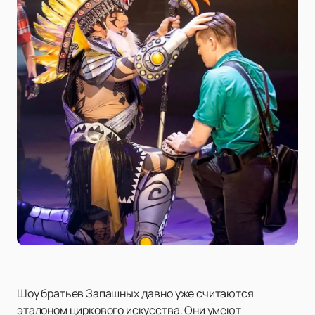
Шоу братьев Запашных давно уже считаются
эталоном циркового искусства. Они умеют