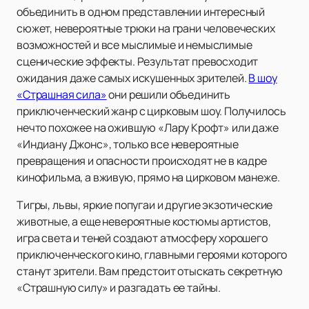
объединить в одном представлении интересный
сюжет, невероятные трюки на грани человеческих
возможностей и все мыслимые и немыслимые
сценические эффекты. Результат превосходит
ожидания даже самых искушенных зрителей.
В шоу
«Страшная сила»
они решили объединить
приключенческий жанр с цирковым шоу. Получилось
нечто похожее на ожившую «Лару Крофт» или даже
«Индиану Джонс», только все невероятные
превращения и опасности происходят не в кадре
кинофильма, а вживую, прямо на цирковом манеже.
Тигры, львы, яркие попугаи и другие экзотические
животные, а еще невероятные костюмы артистов,
игра света и теней создают атмосферу хорошего
приключенческого кино, главными героями которого
станут зрители. Вам предстоит отыскать секретную
«Страшную силу» и разгадать ее тайны.