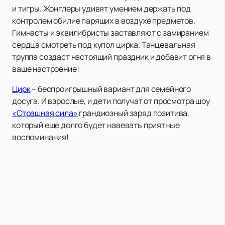
и тигры. Жонглеры удивят умением держать под
контролем обилие парящих в воздухе предметов.
Гимнасты и эквилибристы заставляют с замиранием
сердца смотреть под купол цирка. Танцевальная
труппа создаст настоящий праздник и добавит огня в
ваше настроение!
Цирк
– беспроигрышный вариант для семейного
досуга. И взрослые, и дети получат от просмотра шоу
«Страшная сила»
грандиозный заряд позитива,
который еще долго будет навевать приятные
воспоминания!