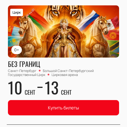
Цирк
0+
БЕЗ ГРАНИЦ
Санкт-Петербург
Большой Cанкт-Петербургский
Государственный Цирк
Цирковая арена
10
13
СЕНТ
СЕНТ
Купить билеты