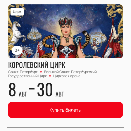
Цирк
0+
КОРОЛЕВСКИЙ ЦИРК
Санкт-Петербург
Большой Cанкт-Петербургский
Государственный Цирк
Цирковая арена
8
30
АВГ
АВГ
Купить билеты