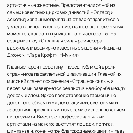
артистичные животные. Представители одной из
самых известных цирковых династий – Эдгард и
Аскольд Запашные приглашают вас отправиться в
увлекательное путешествие, полное экстремальных
моментов, красоты и уникального мастерства. На
создание шоу «Страшная сила» режиссера
вдохновили всемирно известные экшены «Индиана
Джонс», «Лара Крофт», «Мумия».
Главные герои предстанут перед публикой в роли
стражников параллельной цивилизации. Главной их
миссией станет сохранение «Страшной силы», а
перед вами развернется реалистичная борьба между
добром и злом. Яркое представление гармонично
дополнено объемными декорациями, световыми и
лазерными проекциями, номерами с использованием
пиротехники. Вместе с профессиональными
артистами на манеже выступят лошади, попугаи,
шимпанзе и, конечно же, благородные хищники – львы