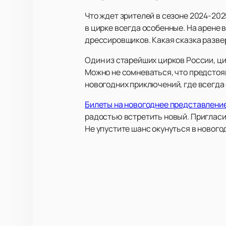
Что ждет зрителей в сезоне 2024-202
в цирке всегда особенные. На арене
дрессировщиков. Какая сказка развер
Один из старейших цирков России, ц
Можно не сомневаться, что предстоя
новогодних приключений, где всегда 
Билеты на новогоднее представление
радостью встретить новый. Пригласи
Не упустите шанс окунуться в нового