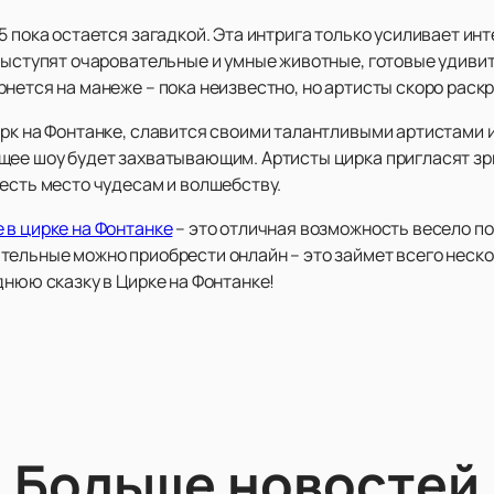
5 пока остается загадкой. Эта интрига только усиливает ин
 выступят очаровательные и умные животные, готовые удив
нется на манеже – пока неизвестно, но артисты скоро раск
ирк на Фонтанке, славится своими талантливыми артистами
щее шоу будет захватывающим. Артисты цирка пригласят зр
есть место чудесам и волшебству.
 в цирке на Фонтанке
– это отличная возможность весело по
тельные можно приобрести онлайн – это займет всего неско
днюю сказку в Цирке на Фонтанке!
Больше новостей