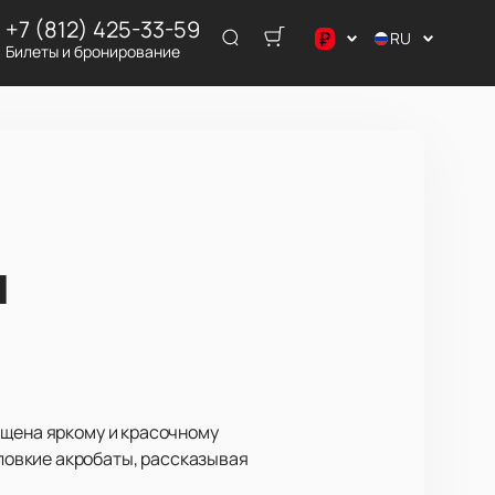
+7 (812) 425-33-59
₽
RU
Билеты и бронирование
$
¥
₽
я
ящена яркому и красочному
ловкие акробаты, рассказывая