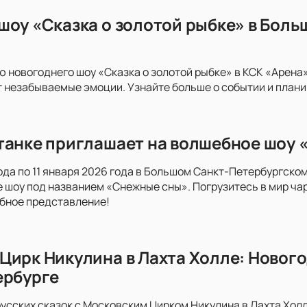
шоу «Сказка о золотой рыбке» в Бол
»
ю новогоднего шоу «Сказка о золотой рыбке» в КСК «Арена»
незабываемые эмоции. Узнайте больше о событии и планир
танке приглашает на волшебное шоу
года по 11 января 2026 года в Большом Санкт-Петербургско
 шоу под названием «Снежные сны». Погрузитесь в мир ча
бное представление!
Цирк Никулина в Лахта Холле: Нового
ербурге
русских сказок с Московским Цирком Никулина в Лахта Хол