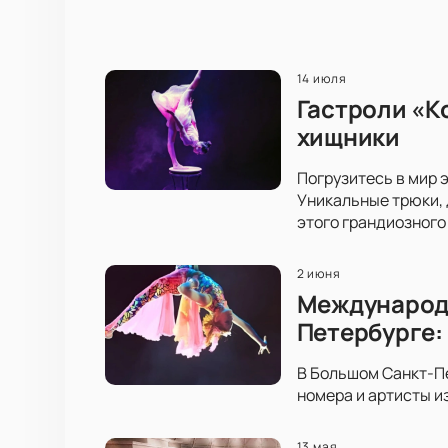
14 июля
Гастроли «К
хищники
Погрузитесь в мир 
Уникальные трюки, 
этого грандиозного
2 июня
Международн
Петербурге:
В Большом Санкт-П
номера и артисты и
13 мая