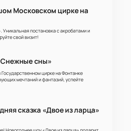
ьшом Московском цирке на
. Уникальная постановка с акробатами и
уйте свой визит!
 «Снежные сны»
м Государственном цирке на Фонтанке
рующих мечтаний и фантазий, успейте
дняя сказка «Двое из ларца»
ле! Новогоднее шоу «Двое из ларца» подарит