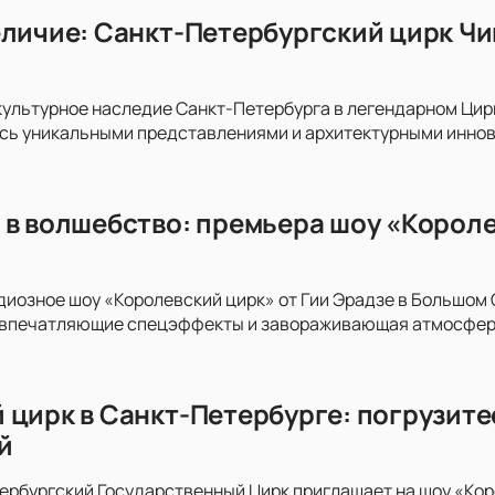
еличие: Санкт-Петербургский цирк Ч
культурное наследие Санкт-Петербурга в легендарном Цир
сь уникальными представлениями и архитектурными иннов
 в волшебство: премьера шоу «Короле
диозное шоу «Королевский цирк» от Гии Эрадзе в Большом
 впечатляющие спецэффекты и завораживающая атмосфера
 цирк в Санкт-Петербурге: погрузите
й
рбургский Государственный Цирк приглашает на шоу «Кор