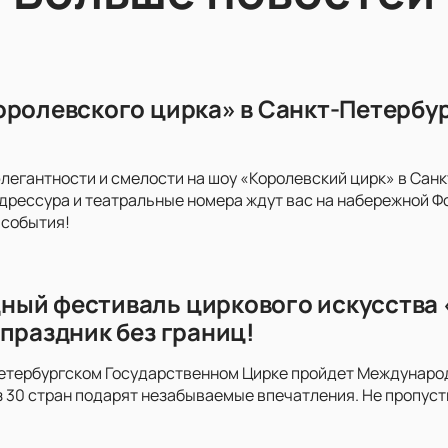
оролевского цирка» в Санкт-Петербург
элегантности и смелости на шоу «Королевский цирк» в Сан
дрессура и театральные номера ждут вас на набережной Фо
 события!
ый фестиваль циркового искусства «
 праздник без границ!
етербургском Государственном Цирке пройдет Международ
з 30 стран подарят незабываемые впечатления. Не пропуст