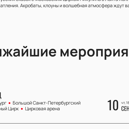
тления. Акробаты, клоуны и волшебная атмосфера ждут ва
ижайшие мероприя
Ц
10
ург
Большой Cанкт-Петербургский
чт, 1
СЕ
ный Цирк
Цирковая арена