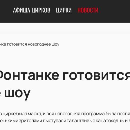
АФИША ЦИРКОВ
ЦИРКИ
НОВОСТИ
нке готовится новогоднее шоу
Фонтанке готовитс
 шоу
в цирке была маска, и вся новогодняя программа была посв
енькими зрителями выступали талантливые канатоходцы и 
.