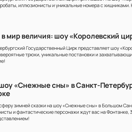
кробаты, иллюзионисты и уникальные номера с хищниками. 
 в мир величия: шоу «Королевский ци
ербургский Государственный Цирк представляет шоу «Коро
евероятные трюки, уникальные постановки и захватывающи
ие!
шоу «Снежные сны» в Санкт-Петербур
рке
сферу зимней сказки на шоу «Снежные сны» в Большом Са
исты и фантастические персонажи ждут вас на Фонтанке, 3
дставлением!