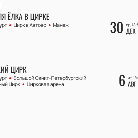
Я ЁЛКА В ЦИРКЕ
30
ург
Цирк в Автово
Манеж
ср, 18:
ДЕК
КИЙ ЦИРК
6
ург
Большой Cанкт-Петербургский
чт, 18
АВГ
ный Цирк
Цирковая арена