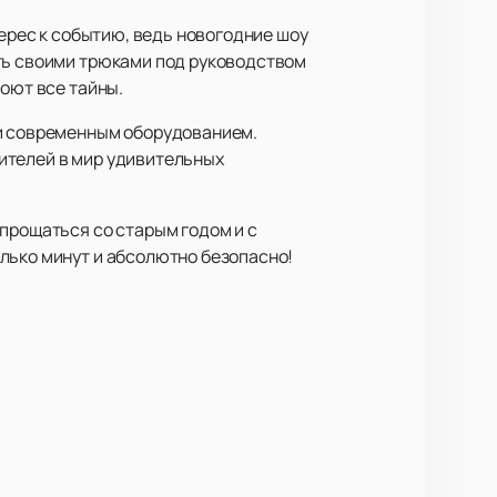
терес к событию, ведь новогодние шоу
ить своими трюками под руководством
роют все тайны.
 и современным оборудованием.
ителей в мир удивительных
прощаться со старым годом и с
лько минут и абсолютно безопасно!