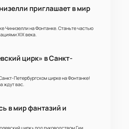
инизелли приглашает в мир
ке Чинизелли на Фонтанке. Станьте частью
ациями XIX века.
вский цирк» в Санкт-
 Санкт-Петербургском цирке на Фонтанке!
 ждут вас.
сь в мир фантазий и
олевский цирк» под руководством Гии