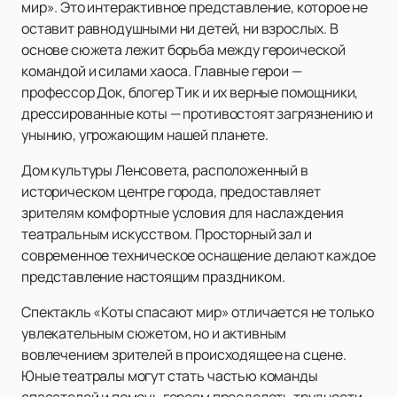
мир». Это интерактивное представление, которое не
оставит равнодушными ни детей, ни взрослых. В
основе сюжета лежит борьба между героической
командой и силами хаоса. Главные герои —
профессор Док, блогер Тик и их верные помощники,
дрессированные коты — противостоят загрязнению и
унынию, угрожающим нашей планете.
Дом культуры Ленсовета, расположенный в
историческом центре города, предоставляет
зрителям комфортные условия для наслаждения
театральным искусством. Просторный зал и
современное техническое оснащение делают каждое
представление настоящим праздником.
Спектакль «Коты спасают мир» отличается не только
увлекательным сюжетом, но и активным
вовлечением зрителей в происходящее на сцене.
Юные театралы могут стать частью команды