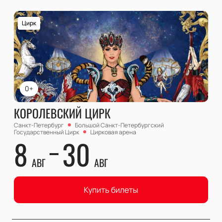
Цирк
0+
КОРОЛЕВСКИЙ ЦИРК
Санкт-Петербург
Большой Cанкт-Петербургский
Государственный Цирк
Цирковая арена
8
30
АВГ
АВГ
Купить билеты