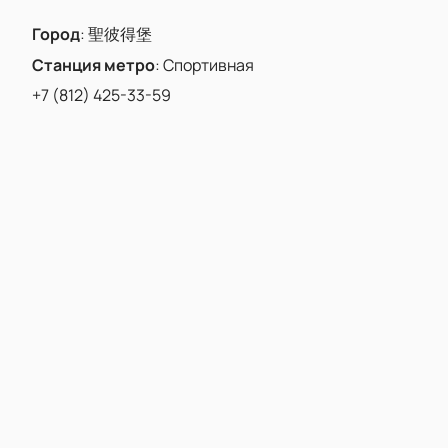
Город
:
聖彼得堡
Станция метро
:
Спортивная
+7 (812) 425-33-59