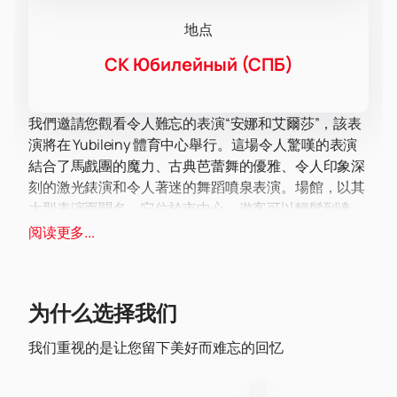
地点
СК Юбилейный (СПБ)
我們邀請您觀看令人難忘的表演“安娜和艾爾莎”，該表
演將在 Yubileiny 體育中心舉行。這場令人驚嘆的表演
結合了馬戲團的魔力、古典芭蕾舞的優雅、令人印象深
刻的激光錶演和令人著迷的舞蹈噴泉表演。場館，以其
大型表演而聞名。它位於市中心，遊客可以輕鬆到達，
其技術設備使其能夠舉辦最高水平的活動。您會發現激
阅读更多...
動人心的馬戲團表演、優雅的舞蹈表演和令人難以置信
的特效，帶您進入您最喜歡的英雄的魔法世界。現在您
可以在我們的網站上購買門票。這將使您能夠選擇最好
为什么选择我们
的座位並充分享受演出。趕快在我們的網站上
購票
，讓
自己和您所愛的人從這場獨特的表演中獲得難忘的體
我们重视的是让您留下美好而难忘的回忆
驗。中的機會與安娜和艾莎一起經歷魔法和冒險。我們
在 Yubileiny 運動中心等待您觀賞這場精彩的表演！