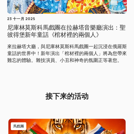
23 十一月 2025
尼庫林莫斯科馬戲團在拉赫塔音樂廳演出：聖
彼得堡新年童話《棺材裡的兩個人》
來拉赫塔大廳，與尼庫林莫斯科馬戲團一起沉浸在俄羅斯
童話的世界中！新年演出「棺材裡的兩個人」將為您帶來
難忘的體驗。雜技演員、小丑和神奇的氛圍正等著您。
接下来的活动
馬戲團