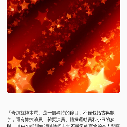
「奇蹟旋轉木馬」是一個獨特的節目，不僅包括古典數
字，還有雜技演員、雜耍演員、體操運動員和小丑的參
與。 其中包括訓練師與他們非常不尋常的寵物的令人驚嘆