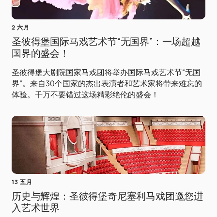
2 六月
圣彼得堡国际马戏艺术节“无国界”：一场超越
国界的盛会！
圣彼得堡大剧院国家马戏团将举办国际马戏艺术节“无国
界”。来自30个国家的杰出表演者和艺术家将带来难忘的
体验。千万不要错过这场精彩绝伦的盛会！
13 五月
历史与辉煌：圣彼得堡奇尼塞利马戏团邀您进
入艺术世界