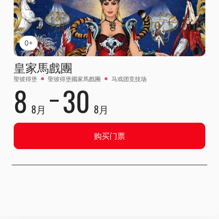
0+
皇家馬戲團
聖彼得堡
聖彼得堡國家馬戲團
马戏团竞技场
8
30
8月
8月
购买门票