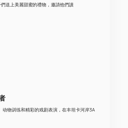
子們送上美麗甜蜜的禮物，邀請他們讀
者
、动物训练和精彩的戏剧表演，在丰坦卡河岸3A