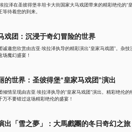
·埃拉泽在圣彼得堡丰坦卡大街国家大马戏团带来的精彩绝伦的“
正等待着您的到来。
马戏团：沉浸于奇幻冒险的世界
团诚邀您欣赏由吉亚·埃拉泽执导的精彩演出“皇家马戏团”。杂
这场魔幻盛宴！
丽的世界：圣彼得堡“皇家马戏团”演出
团倾情呈现由吉亚·埃拉泽执导的“皇家马戏团”演出。精彩绝伦
千万不要错过这场精彩绝伦的盛宴！
演出「雪之夢」：大馬戲團的冬日奇幻之旅