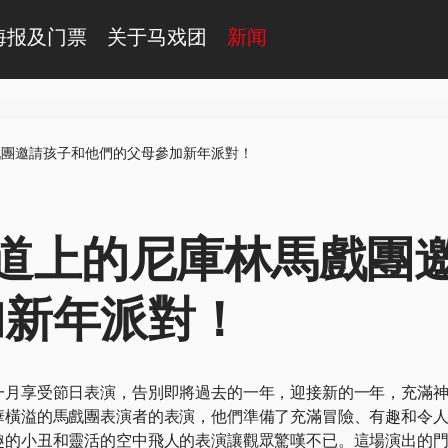
海报及门票
关于马戏团
新闻
林馬戲團邀請孩子和他們的父母參加新年派對！
y 大道上的尼庫林馬戲
加新年派對！
一月享受節日表演，告別即將過去的一年，迎接新的一年，充滿
華橫溢的馬戲團表演者的表演，他們準備了充滿冒險、有趣和令
趣的小丑和靈活的空中飛人的表演讓觀眾驚嘆不已。這場演出的