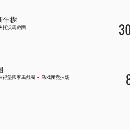
新年樹
3
夫托沃馬戲團
團
彼得堡國家馬戲團
马戏团竞技场