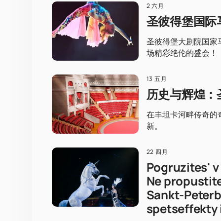
2 六月
圣彼得堡国际
圣彼得堡大剧院国家
场精彩绝伦的盛会！
13 五月
历史与辉煌：
在丰坦卡河畔传奇的
新。
22 四月
Pogruzites' v
Ne propustite
Sankt-Peterb
spetseffekty 