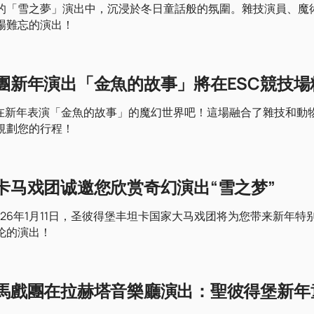
的「雪之夢」演出中，沉浸於冬日童話般的氛圍。雜技演員、魔
場難忘的演出！
團新年演出「金魚的故事」將在ESC競技場
浸在新年表演「金魚的故事」的魔幻世界吧！這場融合了雜技和動
規劃您的行程！
卡马戏团诚邀您欣赏奇幻演出“雪之梦”
日至2026年1月11日，圣彼得堡丰坦卡国家大马戏团将为您带来新
伦的演出！
馬戲團在拉赫塔音樂廳演出：聖彼得堡新年