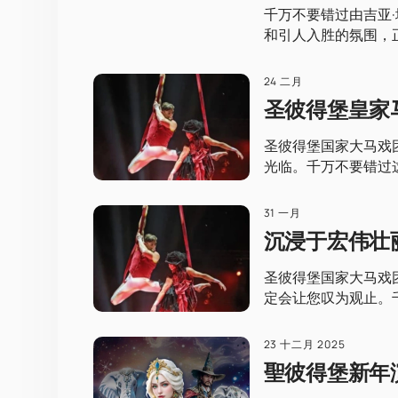
千万不要错过由吉亚
和引人入胜的氛围，
24 二月
圣彼得堡皇家
圣彼得堡国家大马戏
光临。千万不要错过
31 一月
沉浸于宏伟壮
圣彼得堡国家大马戏
定会让您叹为观止。
23 十二月 2025
聖彼得堡新年