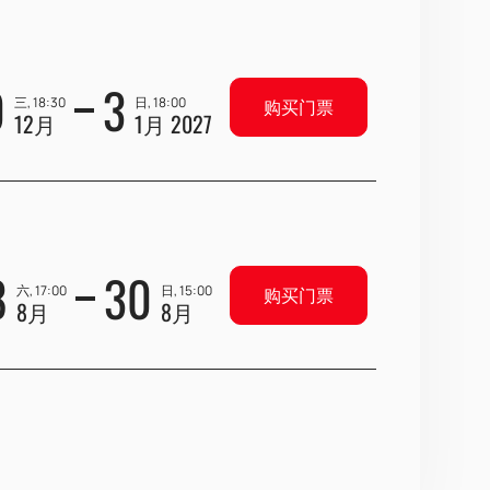
0
3
三, 18:30
日, 18:00
购买门票
12月
1月 2027
8
30
六, 17:00
日, 15:00
购买门票
8月
8月