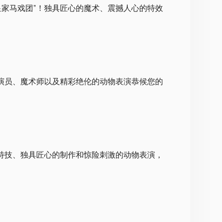
皇家马戏团”！独具匠心的魔术、震撼人心的特效
技演员、魔术师以及精彩绝伦的动物表演恭候您的
的特技、独具匠心的制作和惊险刺激的动物表演，