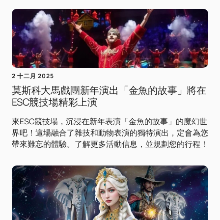
2 十二月 2025
莫斯科大馬戲團新年演出「金魚的故事」將在
ESC競技場精彩上演
來ESC競技場，沉浸在新年表演「金魚的故事」的魔幻世
界吧！這場融合了雜技和動物表演的獨特演出，定會為您
帶來難忘的體驗。了解更多活動信息，並規劃您的行程！