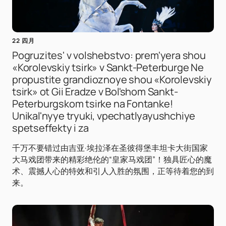
22 四月
Pogruzites' v volshebstvo: prem'yera shou
«Korolevskiy tsirk» v Sankt-Peterburge Ne
propustite grandioznoye shou «Korolevskiy
tsirk» ot Gii Eradze v Bol'shom Sankt-
Peterburgskom tsirke na Fontanke!
Unikal'nyye tryuki, vpechatlyayushchiye
spetseffekty i za
千万不要错过由吉亚·埃拉泽在圣彼得堡丰坦卡大街国家
大马戏团带来的精彩绝伦的“皇家马戏团”！独具匠心的魔
术、震撼人心的特效和引人入胜的氛围，正等待着您的到
来。