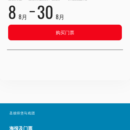
8
30
8月
8月
购买门票
圣彼得堡马戏团
海报及门票