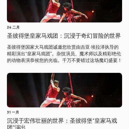
24 二月
圣彼得堡皇家马戏团：沉浸于奇幻冒险的世界
圣彼得堡国家大马戏团诚邀您欣赏由吉亚·埃拉泽执导的
精彩演出“皇家马戏团”。杂技演员、魔术师以及精彩绝伦
的动物表演恭候您的光临。千万不要错过这场魔幻盛宴！
31 一月
沉浸于宏伟壮丽的世界：圣彼得堡“皇家马戏
团”演出