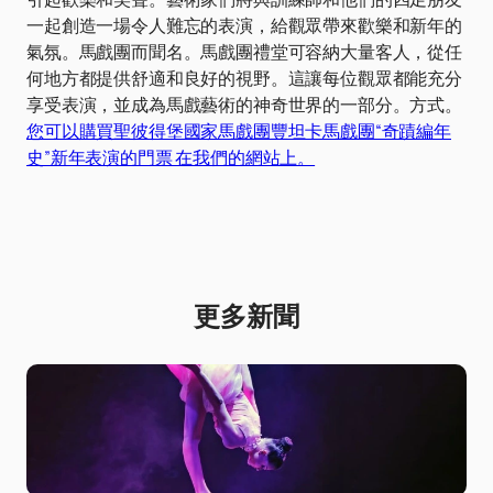
一起創造一場令人難忘的表演，給觀眾帶來歡樂和新年的
氣氛。馬戲團而聞名。馬戲團禮堂可容納大量客人，從任
何地方都提供舒適和良好的視野。這讓每位觀眾都能充分
享受表演，並成為馬戲藝術的神奇世界的一部分。方式。
您可以購買聖彼得堡國家馬戲團豐坦卡馬戲團“奇蹟編年
史”新年表演的門票 在我們的網站上。
更多新聞