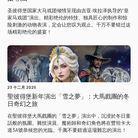
圣彼得堡国家大马戏团倾情呈现由吉亚·埃拉泽执导的“皇
家马戏团”演出。精彩绝伦的特技、独具匠心的制作和惊
险刺激的动物表演，定会让您叹为观止。千万不要错过这
场精彩绝伦的盛宴！
23 十二月 2025
聖彼得堡新年演出「雪之夢」：大馬戲團的冬
日奇幻之旅
在聖彼得堡大馬戲團的「雪之夢」演出中，沉浸於冬日童
話般的氛圍。雜技演員、魔術師和奇幻角色將在豐坦卡大
道3A號恭候您的光臨。千萬不要錯過這場難忘的演出！