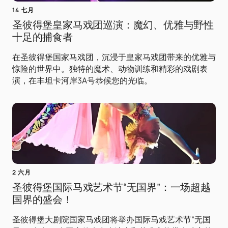
14 七月
圣彼得堡皇家马戏团巡演：魔幻、优雅与野性
十足的捕食者
在圣彼得堡国家马戏团，沉浸于皇家马戏团带来的优雅与
惊险的世界中。独特的魔术、动物训练和精彩的戏剧表
演，在丰坦卡河岸3A号恭候您的光临。
2 六月
圣彼得堡国际马戏艺术节“无国界”：一场超越
国界的盛会！
圣彼得堡大剧院国家马戏团将举办国际马戏艺术节“无国