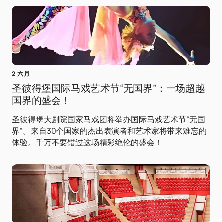
2 六月
圣彼得堡国际马戏艺术节“无国界”：一场超越
国界的盛会！
圣彼得堡大剧院国家马戏团将举办国际马戏艺术节“无国
界”。来自30个国家的杰出表演者和艺术家将带来难忘的
体验。千万不要错过这场精彩绝伦的盛会！