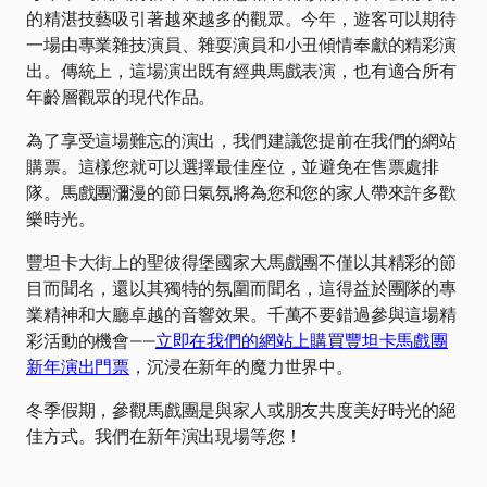
的精湛技藝吸引著越來越多的觀眾。今年，遊客可以期待
一場由專業雜技演員、雜耍演員和小丑傾情奉獻的精彩演
出。傳統上，這場演出既有經典馬戲表演，也有適合所有
年齡層觀眾的現代作品。
為了享受這場難忘的演出，我們建議您提前在我們的網站
購票。這樣您就可以選擇最佳座位，並避免在售票處排
隊。馬戲團瀰漫的節日氣氛將為您和您的家人帶來許多歡
樂時光。
豐坦卡大街上的聖彼得堡國家大馬戲團不僅以其精彩的節
目而聞名，還以其獨特的氛圍而聞名，這得益於團隊的專
業精神和大廳卓越的音響效果。千萬不要錯過參與這場精
彩活動的機會——
立即在我們的網站上購買豐坦卡馬戲團
新年演出門票
，沉浸在新年的魔力世界中。
冬季假期，參觀馬戲團是與家人或朋友共度美好時光的絕
佳方式。我們在新年演出現場等您！