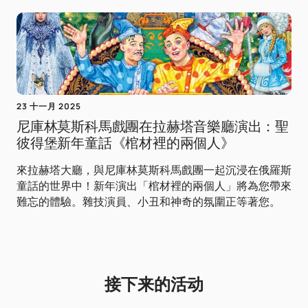
23 十一月 2025
尼庫林莫斯科馬戲團在拉赫塔音樂廳演出：聖
彼得堡新年童話《棺材裡的兩個人》
來拉赫塔大廳，與尼庫林莫斯科馬戲團一起沉浸在俄羅斯
童話的世界中！新年演出「棺材裡的兩個人」將為您帶來
難忘的體驗。雜技演員、小丑和神奇的氛圍正等著您。
接下来的活动