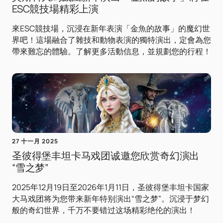
ESC競技場精彩上演
來ESC競技場，沉浸在新年表演「金魚的故事」的魔幻世
界吧！這場融合了雜技和動物表演的獨特演出，定會為您
帶來難忘的體驗。了解更多活動信息，並規劃您的行程！
27 十一月 2025
圣彼得堡丰坦卡马戏团诚邀您欣赏奇幻演出
“雪之梦”
2025年12月19日至2026年1月11日，圣彼得堡丰坦卡国家
大马戏团将为您带来新年特别演出“雪之梦”。沉浸于梦幻
般的奇幻世界，千万不要错过这场精彩绝伦的演出！